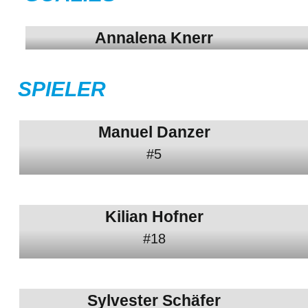
Annalena Knerr
SPIELER
Manuel Danzer
#5
Kilian Hofner
#18
Sylvester Schäfer